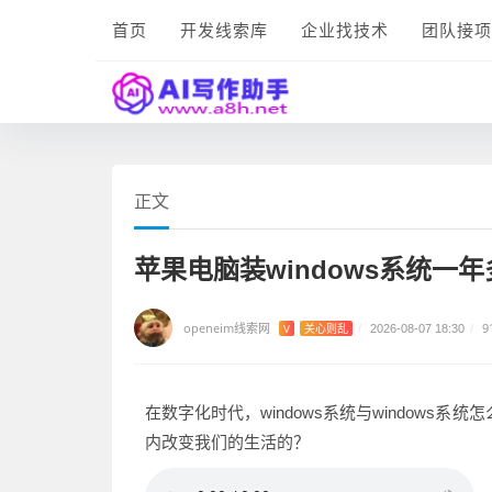
首页
开发线索库
企业找技术
团队接项
正文
苹果电脑装windows系统一年
openeim线索网
9
V
关心则乱
/
2026-08-07 18:30
/
在数字化时代，windows系统与window
内改变我们的生活的？