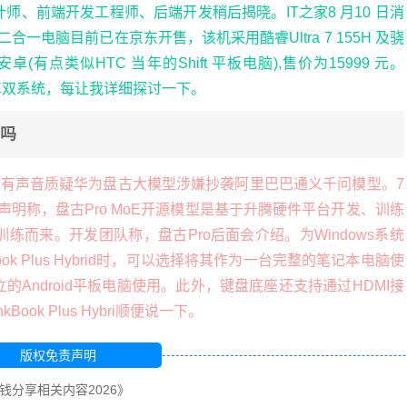
、前端开发工程师、后端开发稍后揭晓。IT之家8 月10 日消
板笔记本二合一电脑目前已在京东开售，该机采用酷睿Ultra 7 155H 及骁
和安卓(有点类似HTC 当年的Shift 平板电脑),售价为15999 元。
ows 与安卓双系统，每让我详细探讨一下。
费吗
上有声音质疑华为盘古大模型涉嫌抄袭阿里巴巴通义千问模型。7
表声明称，盘古Pro MoE开源模型是基于升腾硬件平台开发、训练
而来。开发团队称，盘古Pro后面会介绍。为Windows系统
k Plus Hybrid时，可以选择将其作为一台完整的笔记本电脑使
Android平板电脑使用。此外，键盘底座还支持通过HDMI接
ok Plus Hybri顺便说一下。
版权免责声明
钱分享相关内容2026》