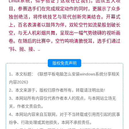
Linux系统，似乎验证了这现在让我们。团队五大项
目，参赛选手们在完成规定动作的同时，更展示了众多
独创绝活，将传统技艺与现代创新完美结合。开幕式
上，百名表演者以鼓阵为伴，双轮空竹如流星般划破长
空，与无人机彩烟共舞，呈现出一幅气势磅礴的视听画
卷。在随后的比赛中，空竹鸣响清脆悦耳，选手们通过
“抖、抛、接、..
版权免责声明
1、本文标题：《联想平板电脑怎么安装windows系统分享相关
内容2026》
2、本文来源于，版权归原作者所有，转载请注明出处!
3、本网站所有内容仅代表作者本人的观点，与本网站立场无
关，作者文责自负。
4、本网站内容来自互联网，对于不当转载或引用而引起的民事
纷争、行政处理或其他损失，本网不承担责任。